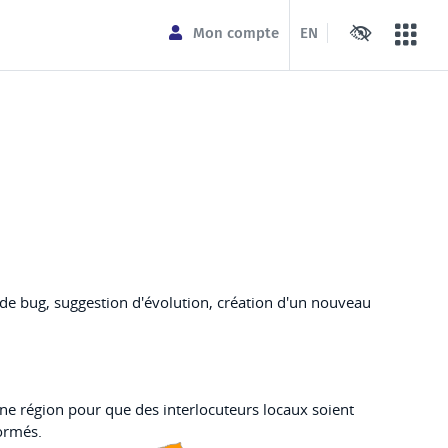
Paramètres 
Mon compte
EN
Mega
t de bug, suggestion d'évolution, création d'un nouveau
ne région pour que des interlocuteurs locaux soient
ormés.