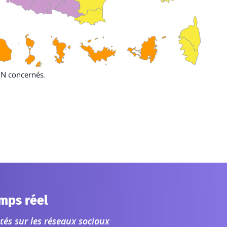
IGN concernés.
mps réel
s sur les réseaux sociaux