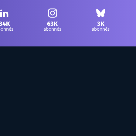
LinkedIn IGN :
Instagram IGN :
Bluesky IGN :
84K
63K
3K
bonnés
abonnés
abonnés