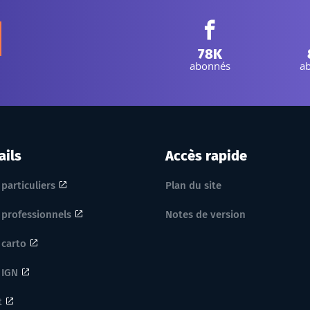
Facebook IGN :
78K
abonnés
a
ails
Accès rapide
 particuliers
Plan du site
 professionnels
Notes de version
 carto
 IGN
t